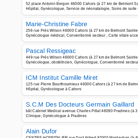
52 place Antonin Bergon 46000 Cahors (à 27 km de Belmont Sa
Hôpital, Gynécologue, Service de néonatalogie, Soins de suite 
Marie-Christine Fabre
256 rue Prés Wilson 46000 Cahors (à 27 km de Belmont Sainte
Gynécologue médical, Conventionné secteur , Carte vitale acc
Pascal Ressigeac
449 rue Prés Wilson 46000 Cahors (à 27 km de Belmont Sainte
Gynécologue, obstétricien, Gynécologue, Conventionné secteur 
ICM Institut Camille Miret
125 rue Pierre Bourthoumieux 46000 Cahors (à 27 km de Belmo
Hôpital, Gynécologue à Cahors
S.C.M Des Docteurs Germain Gaillard
bât Cabinet Medical avenue Charles Pillat 46090 Pradines (à 3
Clinique, Gynécologue à Pradines
Alain Dufor
CENTRE HOSPITALIER rue Doct Alibert 82000 Montauban (à 40