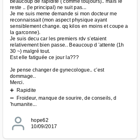
beaucoup de rapidite ( comme toujours).. mais le
reste .. (le principal) ne suit pas...
Je me suis meme demande si mon docteur me
reconnaissait (mon aspect physique ayant
sensiblement change. qq kilos en moins et coupe a
la garconne).
Je suis decu car les premiers rdv s'etaient
relativement bien passe.. Beaucoup d 'attente (1h
30 ~) malgré tout.
Est elle fatiguée ce jour la???
Je pense changer de gynecologue.. c'est
dommage..
Merci.
➕ Rapidite
➖ Froideur, manque de sourire, de conseils, d
'humanite...
hope62
10/09/2017