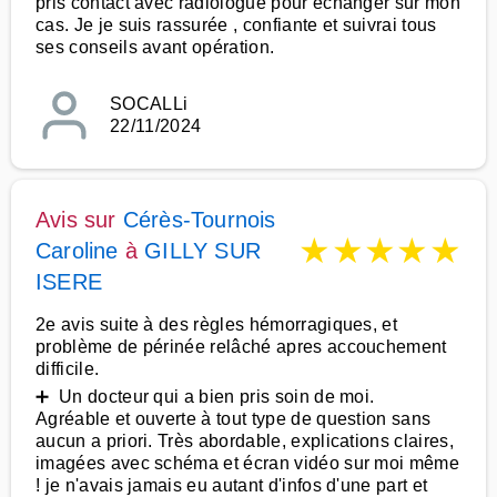
pris contact avec radiologue pour échanger sur mon
cas. Je je suis rassurée , confiante et suivrai tous
ses conseils avant opération.
SOCALLi
22/11/2024
Avis sur
Cérès-Tournois
★
★
★
★
★
Caroline
à
GILLY SUR
ISERE
2e avis suite à des règles hémorragiques, et
problème de périnée relâché apres accouchement
difficile.
➕ Un docteur qui a bien pris soin de moi.
Agréable et ouverte à tout type de question sans
aucun a priori. Très abordable, explications claires,
imagées avec schéma et écran vidéo sur moi même
! je n'avais jamais eu autant d'infos d'une part et