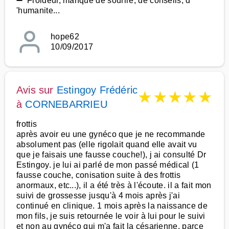
➖ Froideur, manque de sourire, de conseils, d
'humanite...
hope62
10/09/2017
Avis sur
Estingoy Frédéric
★
★
★
★
★
à
CORNEBARRIEU
frottis
après avoir eu une gynéco que je ne recommande
absolument pas (elle rigolait quand elle avait vu
que je faisais une fausse couche!), j ai consulté Dr
Estingoy. je lui ai parlé de mon passé médical (1
fausse couche, conisation suite à des frottis
anormaux, etc...), il a été très à l'écoute. il a fait mon
suivi de grossesse jusqu'à 4 mois après j'ai
continué en clinique. 1 mois après la naissance de
mon fils, je suis retournée le voir à lui pour le suivi
et non au gynéco qui m'a fait la césarienne, parce