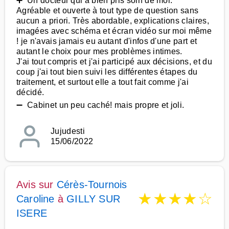
➕ Un docteur qui a bien pris soin de moi.
Agréable et ouverte à tout type de question sans
aucun a priori. Très abordable, explications claires,
imagées avec schéma et écran vidéo sur moi même
! je n'avais jamais eu autant d'infos d'une part et
autant le choix pour mes problèmes intimes.
J'ai tout compris et j'ai participé aux décisions, et du
coup j'ai tout bien suivi les différentes étapes du
traitement, et surtout elle a tout fait comme j'ai
décidé.
➖ Cabinet un peu caché! mais propre et joli.
Jujudesti
15/06/2022
Avis sur
Cérès-Tournois
★
★
★
★
☆
Caroline
à
GILLY SUR
ISERE