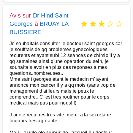
Avis sur
Dr Hind Saint
★
★
★
☆
☆
Georges
à
BRUAY LA
BUISSIERE
Je souhaitais consulter le docteur saint georges car
je souffrais de qq problemes gynecologiques
recurents et ayant subi 12 seances de chimio il y a
qq semaines ainsi q'une operation du sein, je
souhaitais avoir en plus des reponses a mes
questions..nombreuses..
Mme saint georges etant le medecin m' ayant
annonce mon cancer il y a qq mois (sans trop de
menagement d ailleurs mais je peux le
comprendre.. C 'est tres routiner pour le corps
medical mais pas pour nous!!!)
J ai ete recu tres tres vite, merci a la secretaire
toujours tres agreable .
Mais j ai vite ete surpris de l'accueil du docteur,