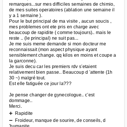
remarques...sur mes difficiles semaines de chimio,
de mes suites operatoires (ablation une semaine il
y a 1 semaine ).
Pour le but principal de ma visite , aucun soucis ,
mes problemes ont ete pris en charge avec
beaucoup de rapidite ( comme toujours).. mais le
reste .. (le principal) ne suit pas...
Je me suis meme demande si mon docteur me
reconnaissait (mon aspect physique ayant
sensiblement change. qq kilos en moins et coupe a
la garconne).
Je suis decu car les premiers rdv s'etaient
relativement bien passe.. Beaucoup d 'attente (1h
30 ~) malgré tout.
Est elle fatiguée ce jour la???
Je pense changer de gynecologue.. c'est
dommage..
Merci.
➕ Rapidite
➖ Froideur, manque de sourire, de conseils, d
'humanite...