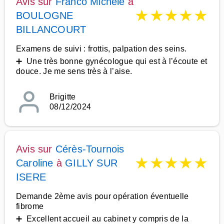
Avis sur
Franco Michèle
à
★
★
★
★
★
BOULOGNE
BILLANCOURT
Examens de suivi : frottis, palpation des seins.
➕ Une très bonne gynécologue qui est à l’écoute et
douce. Je me sens très à l’aise.
Brigitte
08/12/2024
Avis sur
Cérès-Tournois
★
★
★
★
★
Caroline
à
GILLY SUR
ISERE
Demande 2ème avis pour opération éventuelle
fibrome
➕ Excellent accueil au cabinet y compris de la