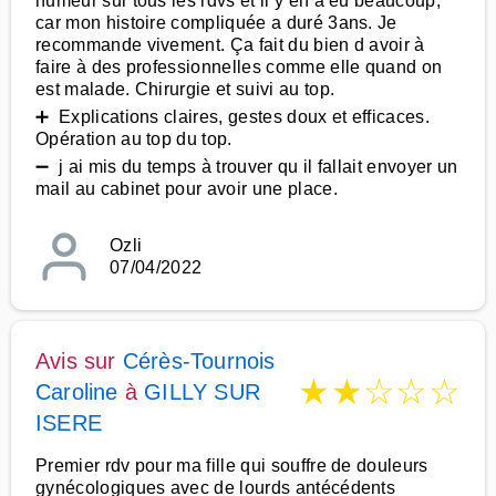
humeur sur tous les rdvs et il y en a eu beaucoup,
car mon histoire compliquée a duré 3ans. Je
recommande vivement. Ça fait du bien d avoir à
faire à des professionnelles comme elle quand on
est malade. Chirurgie et suivi au top.
➕ Explications claires, gestes doux et efficaces.
Opération au top du top.
➖ j ai mis du temps à trouver qu il fallait envoyer un
mail au cabinet pour avoir une place.
Ozli
07/04/2022
Avis sur
Cérès-Tournois
★
★
☆
☆
☆
Caroline
à
GILLY SUR
ISERE
Premier rdv pour ma fille qui souffre de douleurs
gynécologiques avec de lourds antécédents