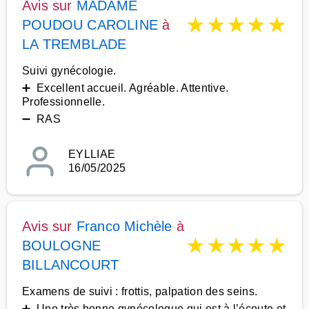
Avis sur
MADAME
★
★
★
★
★
POUDOU CAROLINE
à
LA TREMBLADE
Suivi gynécologie.
➕ Excellent accueil. Agréable. Attentive.
Professionnelle.
➖ RAS
EYLLIAE
16/05/2025
Avis sur
Franco Michèle
à
★
★
★
★
★
BOULOGNE
BILLANCOURT
Examens de suivi : frottis, palpation des seins.
➕ Une très bonne gynécologue qui est à l’écoute et