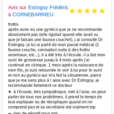
Avis sur
Estingoy Frédéric
★
★
★
★
★
à
CORNEBARRIEU
frottis
après avoir eu une gynéco que je ne recommande
absolument pas (elle rigolait quand elle avait vu
que je faisais une fausse couche!), j ai consulté Dr
Estingoy. je lui ai parlé de mon passé médical (1
fausse couche, conisation suite à des frottis
anormaux, etc...), il a été très à l'écoute. il a fait mon
suivi de grossesse jusqu'à 4 mois après j'ai
continué en clinique. 1 mois après la naissance de
mon fils, je suis retournée le voir à lui pour le suivi
et non au gynéco qui m'a fait la césarienne, parce
que je me sens plus à l aise avec Dr Estingoy. je
recommande fortement ce docteur
➕ à l'écoute, très sympathique, met à l'aise, on peut
parler de tous nos problèmes, il prend le temps de
tout expliquer ou de réexpliquer quand on ne
comprend pas et sa secrétaire est vraiment top
➖ rien de négatif pour moi