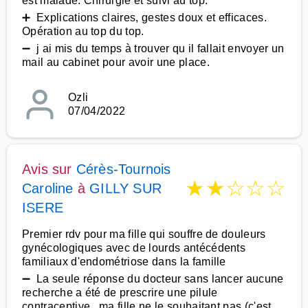
est malade. Chirurgie et suivi au top.
➕ Explications claires, gestes doux et efficaces.
Opération au top du top.
➖ j ai mis du temps à trouver qu il fallait envoyer un
mail au cabinet pour avoir une place.
Ozli
07/04/2022
Avis sur
Cérès-Tournois
★
★
☆
☆
☆
Caroline
à
GILLY SUR
ISERE
Premier rdv pour ma fille qui souffre de douleurs
gynécologiques avec de lourds antécédents
familiaux d'endométriose dans la famille
➖ La seule réponse du docteur sans lancer aucune
recherche a été de prescrire une pilule
contraceptive...ma fille ne le souhaitant pas (c'est