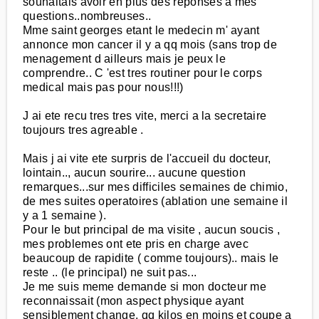
souhaitais avoir en plus des reponses a mes
questions..nombreuses..
Mme saint georges etant le medecin m' ayant
annonce mon cancer il y a qq mois (sans trop de
menagement d ailleurs mais je peux le
comprendre.. C 'est tres routiner pour le corps
medical mais pas pour nous!!!)
J ai ete recu tres tres vite, merci a la secretaire
toujours tres agreable .
Mais j ai vite ete surpris de l'accueil du docteur,
lointain.., aucun sourire... aucune question
remarques...sur mes difficiles semaines de chimio,
de mes suites operatoires (ablation une semaine il
y a 1 semaine ).
Pour le but principal de ma visite , aucun soucis ,
mes problemes ont ete pris en charge avec
beaucoup de rapidite ( comme toujours).. mais le
reste .. (le principal) ne suit pas...
Je me suis meme demande si mon docteur me
reconnaissait (mon aspect physique ayant
sensiblement change. qq kilos en moins et coupe a