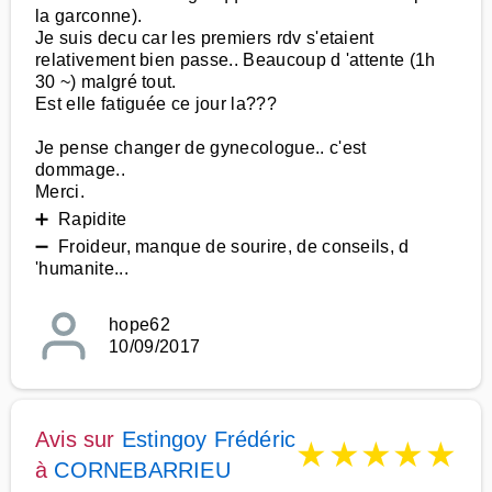
la garconne).
Je suis decu car les premiers rdv s'etaient
relativement bien passe.. Beaucoup d 'attente (1h
30 ~) malgré tout.
Est elle fatiguée ce jour la???
Je pense changer de gynecologue.. c'est
dommage..
Merci.
➕ Rapidite
➖ Froideur, manque de sourire, de conseils, d
'humanite...
hope62
10/09/2017
Avis sur
Estingoy Frédéric
★
★
★
★
★
à
CORNEBARRIEU