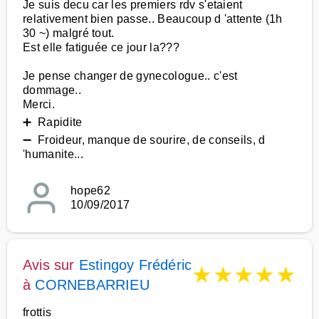
Je suis decu car les premiers rdv s'etaient
relativement bien passe.. Beaucoup d 'attente (1h
30 ~) malgré tout.
Est elle fatiguée ce jour la???
Je pense changer de gynecologue.. c'est
dommage..
Merci.
➕ Rapidite
➖ Froideur, manque de sourire, de conseils, d
'humanite...
hope62
10/09/2017
Avis sur
Estingoy Frédéric
★
★
★
★
★
à
CORNEBARRIEU
frottis