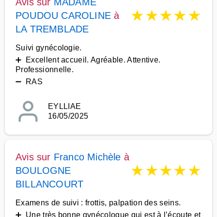
Avis sur
MADAME
★
★
★
★
★
POUDOU CAROLINE
à
LA TREMBLADE
Suivi gynécologie.
➕ Excellent accueil. Agréable. Attentive.
Professionnelle.
➖ RAS
EYLLIAE
16/05/2025
Avis sur
Franco Michèle
à
★
★
★
★
★
BOULOGNE
BILLANCOURT
Examens de suivi : frottis, palpation des seins.
➕ Une très bonne gynécologue qui est à l’écoute et