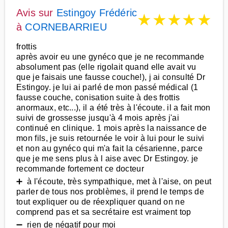
Avis sur
Estingoy Frédéric
★
★
★
★
★
à
CORNEBARRIEU
frottis
après avoir eu une gynéco que je ne recommande
absolument pas (elle rigolait quand elle avait vu
que je faisais une fausse couche!), j ai consulté Dr
Estingoy. je lui ai parlé de mon passé médical (1
fausse couche, conisation suite à des frottis
anormaux, etc...), il a été très à l'écoute. il a fait mon
suivi de grossesse jusqu'à 4 mois après j'ai
continué en clinique. 1 mois après la naissance de
mon fils, je suis retournée le voir à lui pour le suivi
et non au gynéco qui m'a fait la césarienne, parce
que je me sens plus à l aise avec Dr Estingoy. je
recommande fortement ce docteur
➕ à l'écoute, très sympathique, met à l'aise, on peut
parler de tous nos problèmes, il prend le temps de
tout expliquer ou de réexpliquer quand on ne
comprend pas et sa secrétaire est vraiment top
➖ rien de négatif pour moi