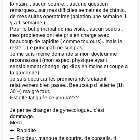
lointain.., aucun sourire... aucune question
remarques...sur mes difficiles semaines de chimio,
de mes suites operatoires (ablation une semaine il
y a 1 semaine ).
Pour le but principal de ma visite , aucun soucis ,
mes problemes ont ete pris en charge avec
beaucoup de rapidite ( comme toujours).. mais le
reste .. (le principal) ne suit pas...
Je me suis meme demande si mon docteur me
reconnaissait (mon aspect physique ayant
sensiblement change. qq kilos en moins et coupe a
la garconne).
Je suis decu car les premiers rdv s'etaient
relativement bien passe.. Beaucoup d 'attente (1h
30 ~) malgré tout.
Est elle fatiguée ce jour la???
Je pense changer de gynecologue.. c'est
dommage..
Merci.
➕ Rapidite
➖ Froideur, manque de sourire, de conseils, d