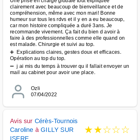
Une prise en charge globale tout expliquée
clairement avec beaucoup de bienveillance et de
compréhension, même avec mon mari! Bonne
humeur sur tous les rdvs et il y en a eu beaucoup,
car mon histoire compliquée a duré 3ans. Je
recommande vivement. Ça fait du bien d avoir à
faire à des professionnelles comme elle quand on
est malade. Chirurgie et suivi au top.
➕ Explications claires, gestes doux et efficaces.
Opération au top du top.
➖ j ai mis du temps à trouver qu il fallait envoyer un
mail au cabinet pour avoir une place.
Ozli
07/04/2022
Avis sur
Cérès-Tournois
★
★
☆
☆
☆
Caroline
à
GILLY SUR
ISERE