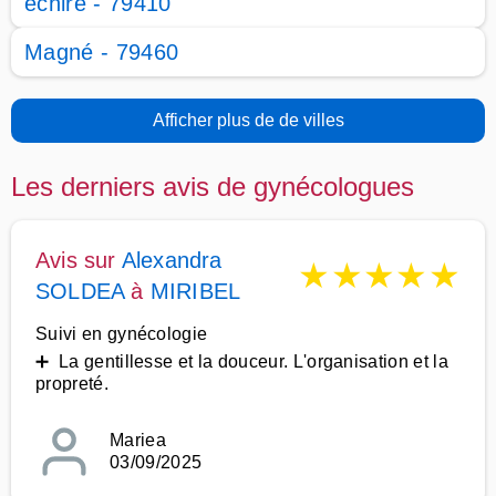
échiré - 79410
Magné - 79460
Afficher plus de de villes
Les derniers avis de gynécologues
Avis sur
Alexandra
★
★
★
★
★
SOLDEA
à
MIRIBEL
Suivi en gynécologie
➕ La gentillesse et la douceur. L'organisation et la
propreté.
Mariea
03/09/2025