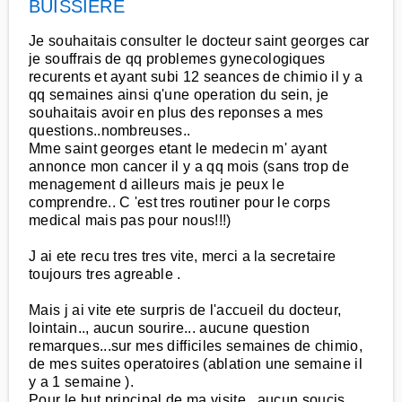
BUISSIERE
Je souhaitais consulter le docteur saint georges car
je souffrais de qq problemes gynecologiques
recurents et ayant subi 12 seances de chimio il y a
qq semaines ainsi q'une operation du sein, je
souhaitais avoir en plus des reponses a mes
questions..nombreuses..
Mme saint georges etant le medecin m' ayant
annonce mon cancer il y a qq mois (sans trop de
menagement d ailleurs mais je peux le
comprendre.. C 'est tres routiner pour le corps
medical mais pas pour nous!!!)
J ai ete recu tres tres vite, merci a la secretaire
toujours tres agreable .
Mais j ai vite ete surpris de l'accueil du docteur,
lointain.., aucun sourire... aucune question
remarques...sur mes difficiles semaines de chimio,
de mes suites operatoires (ablation une semaine il
y a 1 semaine ).
Pour le but principal de ma visite , aucun soucis ,