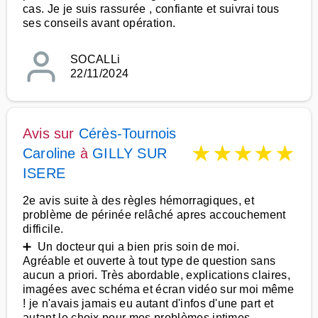
cas. Je je suis rassurée , confiante et suivrai tous
ses conseils avant opération.
SOCALLi
22/11/2024
Avis sur
Cérès-Tournois
★
★
★
★
★
Caroline
à
GILLY SUR
ISERE
2e avis suite à des règles hémorragiques, et
problème de périnée relâché apres accouchement
difficile.
➕ Un docteur qui a bien pris soin de moi.
Agréable et ouverte à tout type de question sans
aucun a priori. Très abordable, explications claires,
imagées avec schéma et écran vidéo sur moi même
! je n'avais jamais eu autant d'infos d'une part et
autant le choix pour mes problèmes intimes.