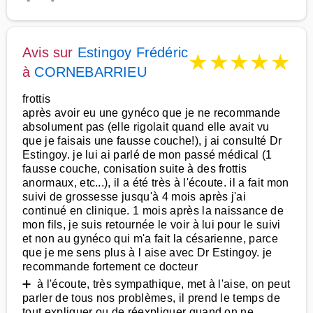
Avis sur
Estingoy Frédéric
★
★
★
★
★
à
CORNEBARRIEU
frottis
après avoir eu une gynéco que je ne recommande
absolument pas (elle rigolait quand elle avait vu
que je faisais une fausse couche!), j ai consulté Dr
Estingoy. je lui ai parlé de mon passé médical (1
fausse couche, conisation suite à des frottis
anormaux, etc...), il a été très à l'écoute. il a fait mon
suivi de grossesse jusqu'à 4 mois après j'ai
continué en clinique. 1 mois après la naissance de
mon fils, je suis retournée le voir à lui pour le suivi
et non au gynéco qui m'a fait la césarienne, parce
que je me sens plus à l aise avec Dr Estingoy. je
recommande fortement ce docteur
➕ à l'écoute, très sympathique, met à l'aise, on peut
parler de tous nos problèmes, il prend le temps de
tout expliquer ou de réexpliquer quand on ne