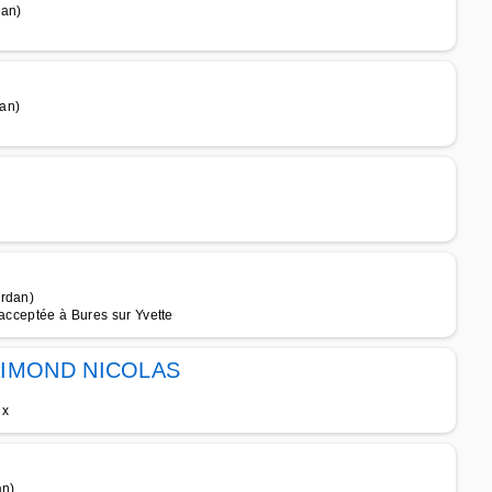
dan)
an)
urdan)
 acceptée à Bures sur Yvette
AIMOND NICOLAS
)
ux
an)