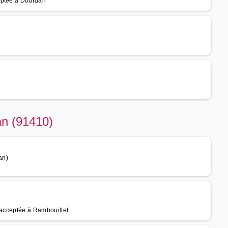
eptée à Dourdan
an (91410)
an)
 acceptée à Rambouillet