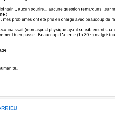
r, lointain.., aucun sourire... aucune question remarques...sur
ne ).
s , mes problemes ont ete pris en charge avec beaucoup de rapi
onnaissait (mon aspect physique ayant sensiblement change
tivement bien passe.. Beaucoup d 'attente (1h 30 ~) malgré tou
age..
humanite...
ARRIEU