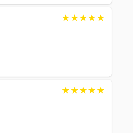
★
★
★
★
★
★
★
★
★
★