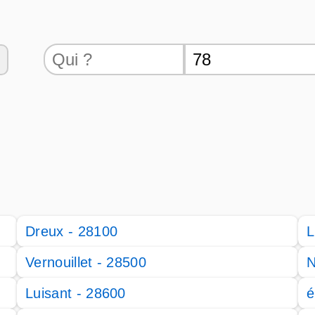
Dreux - 28100
L
Vernouillet - 28500
N
Luisant - 28600
é