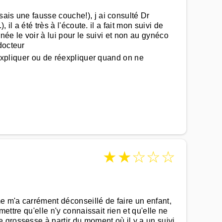
ais une fausse couche!), j ai consulté Dr
il a été très à l'écoute. il a fait mon suivi de
née le voir à lui pour le suivi et non au gynéco
docteur
 expliquer ou de réexpliquer quand on ne
★
★
☆
☆
☆
 m'a carrément déconseillé de faire un enfant,
ettre qu'elle n'y connaissait rien et qu'elle ne
 grossesse à partir du moment où il y a un suivi