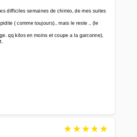
 mes difficiles semaines de chimio, de mes suites
dite ( comme toujours).. mais le reste .. (le
. qq kilos en moins et coupe a la garconne).
t.
★
★
★
★
★