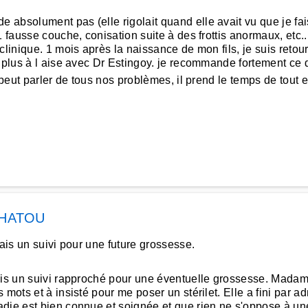
absolument pas (elle rigolait quand elle avait vu que je fais
ausse couche, conisation suite à des frottis anormaux, etc...), 
linique. 1 mois après la naissance de mon fils, je suis retour
s plus à l aise avec Dr Estingoy. je recommande fortement ce 
 peut parler de tous nos problèmes, il prend le temps de tout
HATOU
hais un suivi pour une future grossesse.
ais un suivi rapproché pour une éventuelle grossesse. Madame
mots et à insisté pour me poser un stérilet. Elle a fini par adm
die est bien connue et soignée et que rien ne s'oppose à une