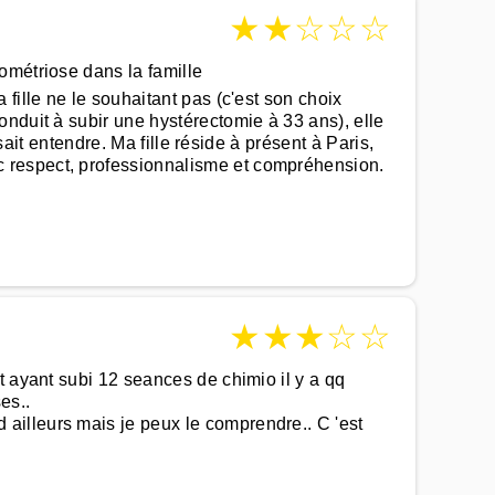
★
★
☆
☆
☆
ométriose dans la famille
fille ne le souhaitant pas (c'est son choix
nduit à subir une hystérectomie à 33 ans), elle
sait entendre. Ma fille réside à présent à Paris,
c respect, professionnalisme et compréhension.
★
★
★
☆
☆
t ayant subi 12 seances de chimio il y a qq
es..
ailleurs mais je peux le comprendre.. C 'est