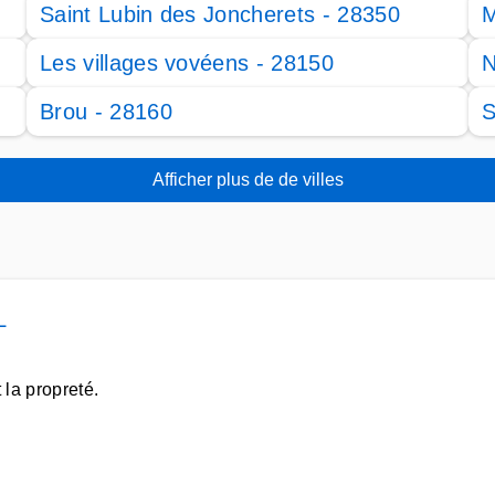
Saint Lubin des Joncherets - 28350
M
Les villages vovéens - 28150
N
Brou - 28160
S
Afficher plus de de villes
L
 la propreté.