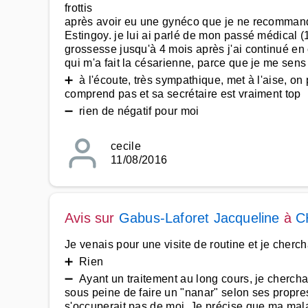
frottis
après avoir eu une gynéco que je ne recommande 
Estingoy. je lui ai parlé de mon passé médical (1 f
grossesse jusqu'à 4 mois après j'ai continué en c
qui m'a fait la césarienne, parce que je me sen
➕ à l'écoute, très sympathique, met à l'aise, on
comprend pas et sa secrétaire est vraiment top
➖ rien de négatif pour moi
cecile
11/08/2016
Avis sur
Gabus-Laforet Jacqueline
à
C
Je venais pour une visite de routine et je cherc
➕ Rien
➖ Ayant un traitement au long cours, je cherch
sous peine de faire un "nanar" selon ses propres 
s'occuperait pas de moi. Je précise que ma mala