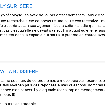
LLY SUR ISERE
rs gynécologiques avec de lourds antécédents familiaux d'end
 recherche a été de prescrire une pilule contraceptive...ma 
m'a apporté aucun soulagement face à cette maladie qui m'a co
 pas c'est qu'elle ne devait pas souffrir autant qu'elle le lais
pétent dans la capitale qui saura la prendre en charge ave
AY LA BUISSIERE
s car je souffrais de qq problemes gynecologiques recurents e
haitais avoir en plus des reponses a mes questions..nombreus
nonce mon cancer il y a qq mois (sans trop de menagement d 
 nous!!!)
toujours tres agreable .