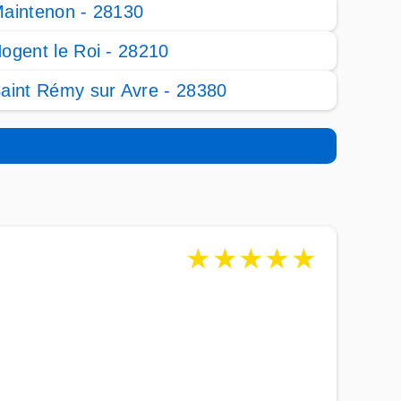
aintenon - 28130
ogent le Roi - 28210
aint Rémy sur Avre - 28380
★
★
★
★
★