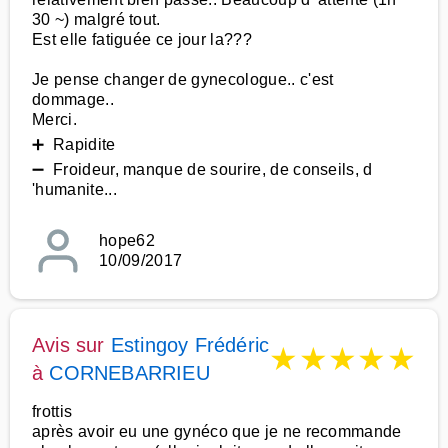
30 ~) malgré tout.
Est elle fatiguée ce jour la???
Je pense changer de gynecologue.. c'est
dommage..
Merci.
➕ Rapidite
➖ Froideur, manque de sourire, de conseils, d
'humanite...
hope62
10/09/2017
Avis sur
Estingoy Frédéric
★
★
★
★
★
à
CORNEBARRIEU
frottis
après avoir eu une gynéco que je ne recommande