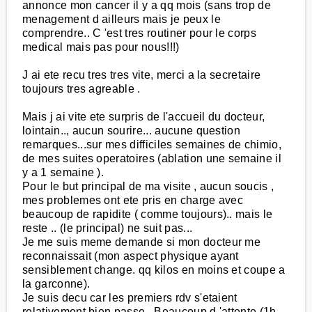
annonce mon cancer il y a qq mois (sans trop de
menagement d ailleurs mais je peux le
comprendre.. C 'est tres routiner pour le corps
medical mais pas pour nous!!!)
J ai ete recu tres tres vite, merci a la secretaire
toujours tres agreable .
Mais j ai vite ete surpris de l'accueil du docteur,
lointain.., aucun sourire... aucune question
remarques...sur mes difficiles semaines de chimio,
de mes suites operatoires (ablation une semaine il
y a 1 semaine ).
Pour le but principal de ma visite , aucun soucis ,
mes problemes ont ete pris en charge avec
beaucoup de rapidite ( comme toujours).. mais le
reste .. (le principal) ne suit pas...
Je me suis meme demande si mon docteur me
reconnaissait (mon aspect physique ayant
sensiblement change. qq kilos en moins et coupe a
la garconne).
Je suis decu car les premiers rdv s'etaient
relativement bien passe.. Beaucoup d 'attente (1h