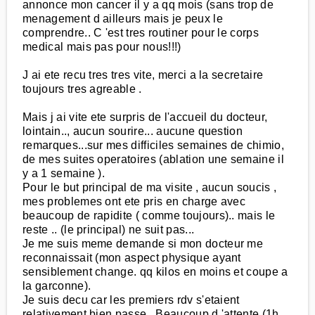
annonce mon cancer il y a qq mois (sans trop de
menagement d ailleurs mais je peux le
comprendre.. C 'est tres routiner pour le corps
medical mais pas pour nous!!!)
J ai ete recu tres tres vite, merci a la secretaire
toujours tres agreable .
Mais j ai vite ete surpris de l'accueil du docteur,
lointain.., aucun sourire... aucune question
remarques...sur mes difficiles semaines de chimio,
de mes suites operatoires (ablation une semaine il
y a 1 semaine ).
Pour le but principal de ma visite , aucun soucis ,
mes problemes ont ete pris en charge avec
beaucoup de rapidite ( comme toujours).. mais le
reste .. (le principal) ne suit pas...
Je me suis meme demande si mon docteur me
reconnaissait (mon aspect physique ayant
sensiblement change. qq kilos en moins et coupe a
la garconne).
Je suis decu car les premiers rdv s'etaient
relativement bien passe.. Beaucoup d 'attente (1h