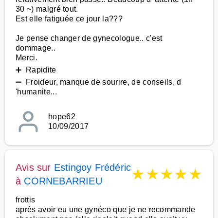
30 ~) malgré tout.
Est elle fatiguée ce jour la???
Je pense changer de gynecologue.. c'est
dommage..
Merci.
➕ Rapidite
➖ Froideur, manque de sourire, de conseils, d
'humanite...
hope62
10/09/2017
Avis sur
Estingoy Frédéric
★
★
★
★
★
à
CORNEBARRIEU
frottis
après avoir eu une gynéco que je ne recommande