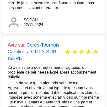
cas. Je je suis rassurée , confiante et suivrai tous
ses conseils avant opération.
SOCALLi
22/11/2024
Avis sur
Cérès-Tournois
★
★
★
★
★
Caroline
à
GILLY SUR
ISERE
2e avis suite à des règles hémorragiques, et
problème de périnée relâché apres accouchement
difficile.
➕ Un docteur qui a bien pris soin de moi.
Agréable et ouverte à tout type de question sans
aucun a priori. Très abordable, explications claires,
imagées avec schéma et écran vidéo sur moi même
! je n'avais jamais eu autant d'infos d'une part et
autant le choix pour mes problèmes intimes.