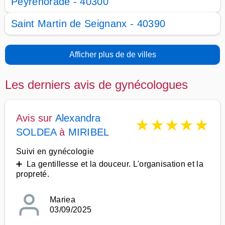
Peyrehorade - 40300
Saint Martin de Seignanx - 40390
Afficher plus de de villes
Les derniers avis de gynécologues
Avis sur
Alexandra
★
★
★
★
★
SOLDEA
à
MIRIBEL
Suivi en gynécologie
➕ La gentillesse et la douceur. L'organisation et la
propreté.
Mariea
03/09/2025