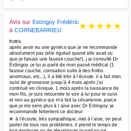
Avis sur
Estingoy Frédéric
★
★
★
★
★
à
CORNEBARRIEU
frottis
après avoir eu une gynéco que je ne recommande
absolument pas (elle rigolait quand elle avait vu
que je faisais une fausse couche!), j ai consulté Dr
Estingoy. je lui ai parlé de mon passé médical (1
fausse couche, conisation suite à des frottis
anormaux, etc...), il a été très à l'écoute. il a fait mon
suivi de grossesse jusqu'à 4 mois après j'ai
continué en clinique. 1 mois après la naissance de
mon fils, je suis retournée le voir à lui pour le suivi
et non au gynéco qui m'a fait la césarienne, parce
que je me sens plus à l aise avec Dr Estingoy. je
recommande fortement ce docteur
➕ à l'écoute, très sympathique, met à l'aise, on peut
parler de tous nos problèmes, il prend le temps de
tout expliquer ou de réexpliquer quand on ne