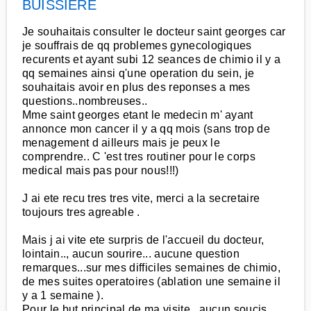
BUISSIERE
Je souhaitais consulter le docteur saint georges car
je souffrais de qq problemes gynecologiques
recurents et ayant subi 12 seances de chimio il y a
qq semaines ainsi q'une operation du sein, je
souhaitais avoir en plus des reponses a mes
questions..nombreuses..
Mme saint georges etant le medecin m' ayant
annonce mon cancer il y a qq mois (sans trop de
menagement d ailleurs mais je peux le
comprendre.. C 'est tres routiner pour le corps
medical mais pas pour nous!!!)
J ai ete recu tres tres vite, merci a la secretaire
toujours tres agreable .
Mais j ai vite ete surpris de l'accueil du docteur,
lointain.., aucun sourire... aucune question
remarques...sur mes difficiles semaines de chimio,
de mes suites operatoires (ablation une semaine il
y a 1 semaine ).
Pour le but principal de ma visite , aucun soucis ,