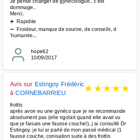
Je pense changer de gynecologue.. c'est
dommage..
Merci.
➕ Rapidite
➖ Froideur, manque de sourire, de conseils, d
'humanite...
hope62
10/09/2017
Avis sur
Estingoy Frédéric
★
★
★
★
★
à
CORNEBARRIEU
frottis
après avoir eu une gynéco que je ne recommande
absolument pas (elle rigolait quand elle avait vu
que je faisais une fausse couche!), j ai consulté Dr
Estingoy. je lui ai parlé de mon passé médical (1
fausse couche, conisation suite à des frottis