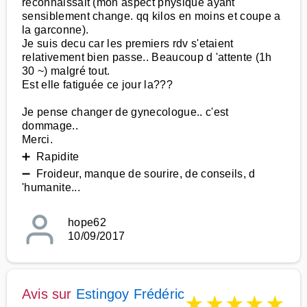
reconnaissait (mon aspect physique ayant
sensiblement change. qq kilos en moins et coupe a
la garconne).
Je suis decu car les premiers rdv s'etaient
relativement bien passe.. Beaucoup d 'attente (1h
30 ~) malgré tout.
Est elle fatiguée ce jour la???
Je pense changer de gynecologue.. c'est
dommage..
Merci.
➕ Rapidite
➖ Froideur, manque de sourire, de conseils, d
'humanite...
hope62
10/09/2017
Avis sur
Estingoy Frédéric
★
★
★
★
★