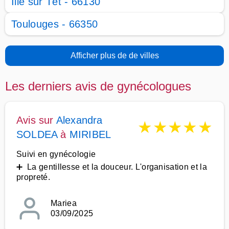
Ille sur Têt - 66130
Toulouges - 66350
Afficher plus de de villes
Les derniers avis de gynécologues
Avis sur
Alexandra
★
★
★
★
★
SOLDEA
à
MIRIBEL
Suivi en gynécologie
➕ La gentillesse et la douceur. L'organisation et la
propreté.
Mariea
03/09/2025