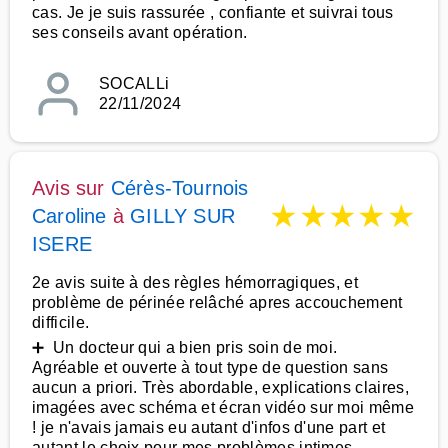
cas. Je je suis rassurée , confiante et suivrai tous
ses conseils avant opération.
SOCALLi
22/11/2024
Avis sur
Cérès-Tournois
★
★
★
★
★
Caroline
à
GILLY SUR
ISERE
2e avis suite à des règles hémorragiques, et
problème de périnée relâché apres accouchement
difficile.
➕ Un docteur qui a bien pris soin de moi.
Agréable et ouverte à tout type de question sans
aucun a priori. Très abordable, explications claires,
imagées avec schéma et écran vidéo sur moi même
! je n'avais jamais eu autant d'infos d'une part et
autant le choix pour mes problèmes intimes.