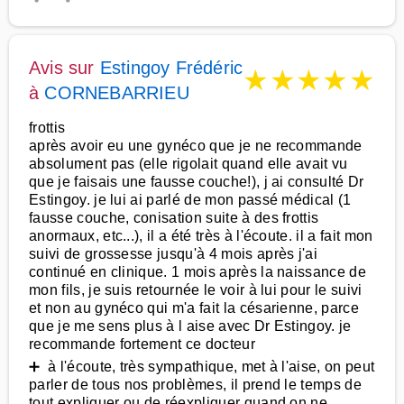
Avis sur
Estingoy Frédéric
★
★
★
★
★
à
CORNEBARRIEU
frottis
après avoir eu une gynéco que je ne recommande
absolument pas (elle rigolait quand elle avait vu
que je faisais une fausse couche!), j ai consulté Dr
Estingoy. je lui ai parlé de mon passé médical (1
fausse couche, conisation suite à des frottis
anormaux, etc...), il a été très à l'écoute. il a fait mon
suivi de grossesse jusqu'à 4 mois après j'ai
continué en clinique. 1 mois après la naissance de
mon fils, je suis retournée le voir à lui pour le suivi
et non au gynéco qui m'a fait la césarienne, parce
que je me sens plus à l aise avec Dr Estingoy. je
recommande fortement ce docteur
➕ à l'écoute, très sympathique, met à l'aise, on peut
parler de tous nos problèmes, il prend le temps de
tout expliquer ou de réexpliquer quand on ne