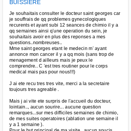
BUISSIERE
Je souhaitais consulter le docteur saint georges car
je souffrais de qq problemes gynecologiques
recurents et ayant subi 12 seances de chimio il y a
qq semaines ainsi q'une operation du sein, je
souhaitais avoir en plus des reponses a mes
questions..nombreuses..
Mme saint georges etant le medecin m' ayant
annonce mon cancer il y a qq mois (sans trop de
menagement d ailleurs mais je peux le
comprendre.. C 'est tres routiner pour le corps
medical mais pas pour nous!!!)
J ai ete recu tres tres vite, merci a la secretaire
toujours tres agreable .
Mais j ai vite ete surpris de l'accueil du docteur,
lointain.., aucun sourire... aucune question
remarques...sur mes difficiles semaines de chimio,
de mes suites operatoires (ablation une semaine il
y a 1 semaine ).
Pour le but principal de ma visite , aucun soucis ,