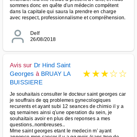
sommes donc en quête d'un médecin compétent
dans la capitale qui saura la prendre en charge
avec respect, professionnalisme et compréhension.
Delf
26/08/2018
Avis sur
Dr Hind Saint
★
★
★
☆
☆
Georges
à
BRUAY LA
BUISSIERE
Je souhaitais consulter le docteur saint georges car
je souffrais de qq problemes gynecologiques
recurents et ayant subi 12 seances de chimio il y a
qq semaines ainsi q'une operation du sein, je
souhaitais avoir en plus des reponses a mes
questions..nombreuses..
Mme saint georges etant le medecin m' ayant
annonce mon cancer il y a qq mois (sans trop de