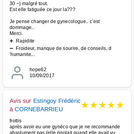
30 ~) malgré tout.
Est elle fatiguée ce jour la???
Je pense changer de gynecologue.. c'est
dommage..
Merci.
➕ Rapidite
➖ Froideur, manque de sourire, de conseils, d
'humanite...
hope62
10/09/2017
Avis sur
Estingoy Frédéric
★
★
★
★
★
à
CORNEBARRIEU
frottis
après avoir eu une gynéco que je ne recommande
absolument pas (elle rigolait quand elle avait vu