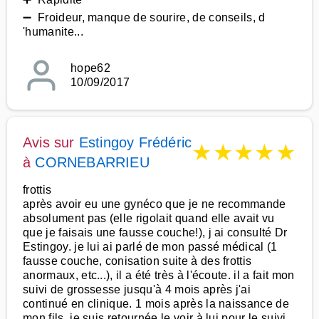
➖ Froideur, manque de sourire, de conseils, d
'humanite...
hope62
10/09/2017
Avis sur
Estingoy Frédéric
★
★
★
★
★
à
CORNEBARRIEU
frottis
après avoir eu une gynéco que je ne recommande
absolument pas (elle rigolait quand elle avait vu
que je faisais une fausse couche!), j ai consulté Dr
Estingoy. je lui ai parlé de mon passé médical (1
fausse couche, conisation suite à des frottis
anormaux, etc...), il a été très à l'écoute. il a fait mon
suivi de grossesse jusqu'à 4 mois après j'ai
continué en clinique. 1 mois après la naissance de
mon fils, je suis retournée le voir à lui pour le suivi