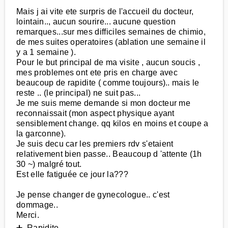
Mais j ai vite ete surpris de l'accueil du docteur,
lointain.., aucun sourire... aucune question
remarques...sur mes difficiles semaines de chimio,
de mes suites operatoires (ablation une semaine il
y a 1 semaine ).
Pour le but principal de ma visite , aucun soucis ,
mes problemes ont ete pris en charge avec
beaucoup de rapidite ( comme toujours).. mais le
reste .. (le principal) ne suit pas...
Je me suis meme demande si mon docteur me
reconnaissait (mon aspect physique ayant
sensiblement change. qq kilos en moins et coupe a
la garconne).
Je suis decu car les premiers rdv s'etaient
relativement bien passe.. Beaucoup d 'attente (1h
30 ~) malgré tout.
Est elle fatiguée ce jour la???
Je pense changer de gynecologue.. c'est
dommage..
Merci.
➕ Rapidite