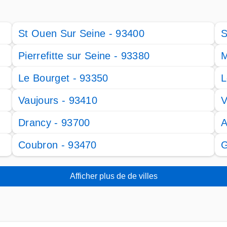
St Ouen Sur Seine - 93400
S
Pierrefitte sur Seine - 93380
M
Le Bourget - 93350
L
Vaujours - 93410
V
Drancy - 93700
A
Coubron - 93470
G
Afficher plus de de villes