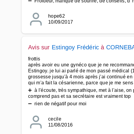
➖ Froideur, manque de sourire, de conseils, d '
hope62
10/09/2017
Avis sur
Estingoy Frédéric
à
CORNEB
frottis
après avoir eu une gynéco que je ne recommande 
Estingoy. je lui ai parlé de mon passé médical (1 f
grossesse jusqu'à 4 mois après j'ai continué en c
qui m'a fait la césarienne, parce que je me sen
➕ à l'écoute, très sympathique, met à l'aise, on
comprend pas et sa secrétaire est vraiment top
➖ rien de négatif pour moi
cecile
11/08/2016