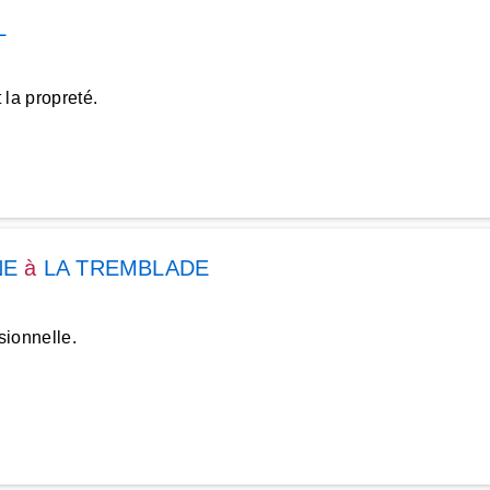
L
 la propreté.
NE
à
LA TREMBLADE
sionnelle.