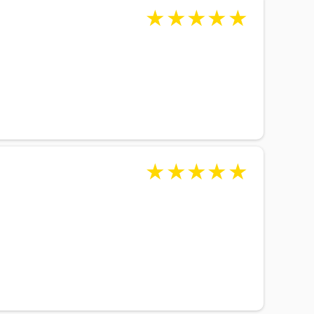
★
★
★
★
★
★
★
★
★
★