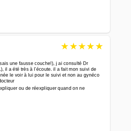
★
★
★
★
★
ais une fausse couche!), j ai consulté Dr
il a été très à l'écoute. il a fait mon suivi de
née le voir à lui pour le suivi et non au gynéco
docteur
 expliquer ou de réexpliquer quand on ne