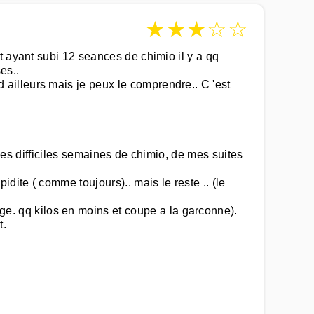
★
★
★
☆
☆
t ayant subi 12 seances de chimio il y a qq
es..
ailleurs mais je peux le comprendre.. C 'est
 mes difficiles semaines de chimio, de mes suites
dite ( comme toujours).. mais le reste .. (le
. qq kilos en moins et coupe a la garconne).
t.