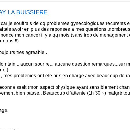
AY LA BUISSIERE
s car je souffrais de qq problemes gynecologiques recurents e
haitais avoir en plus des reponses a mes questions..nombreus
nonce mon cancer il y a qq mois (sans trop de menagement d 
 nous!!!)
toujours tres agreable .
r, lointain.., aucun sourire... aucune question remarques...sur
ne ).
s , mes problemes ont ete pris en charge avec beaucoup de rapi
onnaissait (mon aspect physique ayant sensiblement change
tivement bien passe.. Beaucoup d 'attente (1h 30 ~) malgré tou
age..