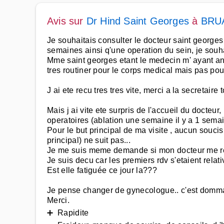
Avis sur
Dr Hind Saint Georges
à
BRU
Je souhaitais consulter le docteur saint george
semaines ainsi q'une operation du sein, je sou
Mme saint georges etant le medecin m' ayant an
tres routiner pour le corps medical mais pas pour
J ai ete recu tres tres vite, merci a la secretaire 
Mais j ai vite ete surpris de l'accueil du docteu
operatoires (ablation une semaine il y a 1 semai
Pour le but principal de ma visite , aucun souci
principal) ne suit pas...
Je me suis meme demande si mon docteur me rec
Je suis decu car les premiers rdv s'etaient rela
Est elle fatiguée ce jour la???
Je pense changer de gynecologue.. c'est domm
Merci.
➕ Rapidite