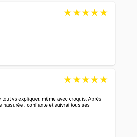
★
★
★
★
★
★
★
★
★
★
de tout vs expliquer, même avec croquis. Après
 rassurée , confiante et suivrai tous ses