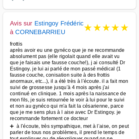
Avis sur
Estingoy Frédéric
★
★
★
★
★
à
CORNEBARRIEU
frottis
après avoir eu une gynéco que je ne recommande
absolument pas (elle rigolait quand elle avait vu
que je faisais une fausse couche!), j ai consulté Dr
Estingoy. je lui ai parlé de mon passé médical (1
fausse couche, conisation suite à des frottis
anormaux, etc...), il a été très à l'écoute. il a fait mon
suivi de grossesse jusqu'à 4 mois après j'ai
continué en clinique. 1 mois après la naissance de
mon fils, je suis retournée le voir à lui pour le suivi
et non au gynéco qui m'a fait la césarienne, parce
que je me sens plus à l aise avec Dr Estingoy. je
recommande fortement ce docteur
➕ à l'écoute, très sympathique, met à l'aise, on peut
parler de tous nos problèmes, il prend le temps de
tout expliquer ou de réexpliquer quand on ne