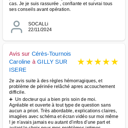
cas. Je je suis rassurée , confiante et suivrai tous
ses conseils avant opération.
SOCALLi
22/11/2024
Avis sur
Cérès-Tournois
★
★
★
★
★
Caroline
à
GILLY SUR
ISERE
2e avis suite à des règles hémorragiques, et
problème de périnée relâché apres accouchement
difficile.
➕ Un docteur qui a bien pris soin de moi.
Agréable et ouverte à tout type de question sans
aucun a priori. Très abordable, explications claires,
imagées avec schéma et écran vidéo sur moi même
! je n'avais jamais eu autant d'infos d'une part et
autant le choix pour mes problèmes intimes.