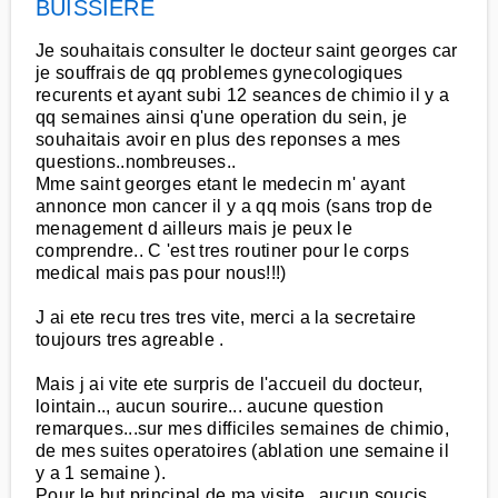
BUISSIERE
Je souhaitais consulter le docteur saint georges car
je souffrais de qq problemes gynecologiques
recurents et ayant subi 12 seances de chimio il y a
qq semaines ainsi q'une operation du sein, je
souhaitais avoir en plus des reponses a mes
questions..nombreuses..
Mme saint georges etant le medecin m' ayant
annonce mon cancer il y a qq mois (sans trop de
menagement d ailleurs mais je peux le
comprendre.. C 'est tres routiner pour le corps
medical mais pas pour nous!!!)
J ai ete recu tres tres vite, merci a la secretaire
toujours tres agreable .
Mais j ai vite ete surpris de l'accueil du docteur,
lointain.., aucun sourire... aucune question
remarques...sur mes difficiles semaines de chimio,
de mes suites operatoires (ablation une semaine il
y a 1 semaine ).
Pour le but principal de ma visite , aucun soucis ,