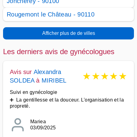
Joncherey - 90100
Rougemont le Château - 90110
Afficher plus de de villes
Les derniers avis de gynécologues
Avis sur
Alexandra
★
★
★
★
★
SOLDEA
à
MIRIBEL
Suivi en gynécologie
➕ La gentillesse et la douceur. L'organisation et la
propreté.
Mariea
03/09/2025