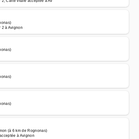
2, Carte vitale acceptée à Av
nonas)
r 2 à Avignon
nonas)
nonas)
nonas)
gnon (à 6 km de Rognonas)
 acceptée à Avignon