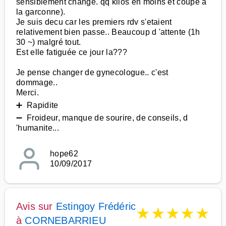
sensiblement change. qq kilos en moins et coupe a
la garconne).
Je suis decu car les premiers rdv s'etaient
relativement bien passe.. Beaucoup d 'attente (1h
30 ~) malgré tout.
Est elle fatiguée ce jour la???
Je pense changer de gynecologue.. c'est
dommage..
Merci.
➕ Rapidite
➖ Froideur, manque de sourire, de conseils, d
'humanite...
hope62
10/09/2017
Avis sur
Estingoy Frédéric
★
★
★
★
★
à
CORNEBARRIEU