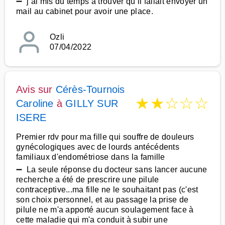
➖ j ai mis du temps à trouver qu il fallait envoyer un
mail au cabinet pour avoir une place.
Ozli
07/04/2022
Avis sur
Cérès-Tournois
★
★
☆
☆
☆
Caroline
à
GILLY SUR
ISERE
Premier rdv pour ma fille qui souffre de douleurs
gynécologiques avec de lourds antécédents
familiaux d'endométriose dans la famille
➖ La seule réponse du docteur sans lancer aucune
recherche a été de prescrire une pilule
contraceptive...ma fille ne le souhaitant pas (c'est
son choix personnel, et au passage la prise de
pilule ne m'a apporté aucun soulagement face à
cette maladie qui m'a conduit à subir une